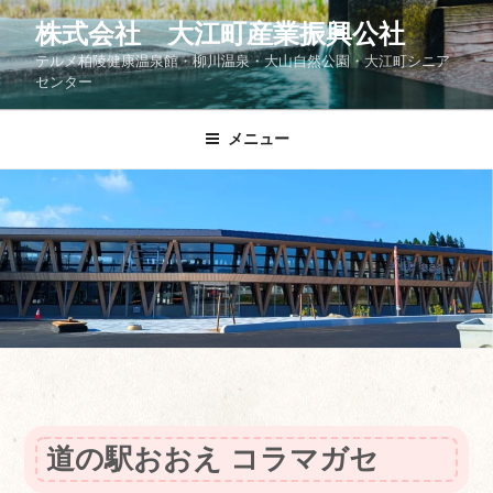
コ
株式会社 大江町産業振興公社
ン
テルメ柏陵健康温泉館・柳川温泉・大山自然公園・大江町シニア
テ
センター
ン
ツ
メニュー
へ
ス
キ
ッ
プ
道の駅おおえ コラマガセ