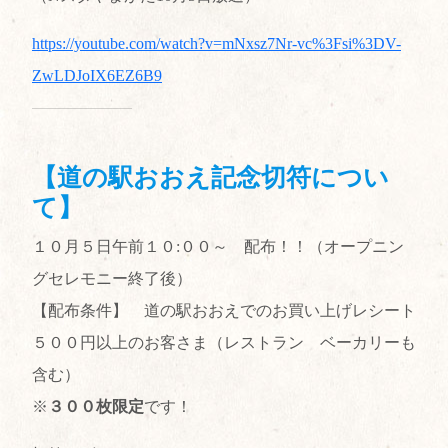
https://youtube.com/watch?v=mNxsz7Nr-vc%3Fsi%3DV-
ZwLDJoIX6EZ6B9
【道の駅おおえ記念切符につい
て】
１０月５日午前１０:００～ 配布！！（オープニン
グセレモニー終了後）
【配布条件】 道の駅おおえでのお買い上げレシート
５００円以上のお客さま（レストラン ベーカリーも
含む）
※
３００枚限定
です！