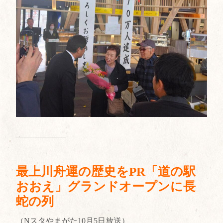
最上川舟運の歴史をPR「道の駅
おおえ」グランドオープンに長
蛇の列
（Nスタやまがた10月5日放送）