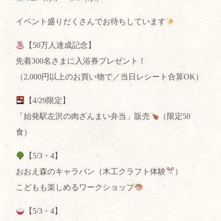
イベント盛りだくさんでお待ちしています
【50万人達成記念】
先着300名さまに入浴券プレゼント！
（2,000円以上のお買い物で／当日レシート合算OK）
【4/29限定】
「始発駅左沢の肉ざんまい弁当」販売
（限定50
食）
【5/3・4】
おおえ森のキャラバン（木工クラフト体験
）
こどもも楽しめるワークショップ
【5/3・4】