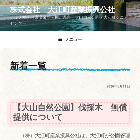
コ
株式会社 大江町産業振興公社
ン
テルメ柏陵健康温泉館・柳川温泉・大山自然公園・大江町シニア
テ
センター
ン
ツ
メニュー
へ
ス
キ
ッ
新着一覧
プ
投
2026年5月11日
稿
日:
【大山自然公園】伐採木 無償
提供について
（株）大江町産業振興公社は、大江町が公園管理