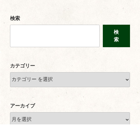
ペ
の
ー
ペ
ジ
検索
ー
検
ジ
索
送
り
カテゴリー
アーカイブ