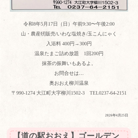
令和8年5月17日（日）午前9:30〜午後2:00
山・農産牣販売/いわな塩焼き/玉こんにゃく
入浴料 400円→300円
温泉たまご詰め放題 1回200円
抹茶の振舞いもあるよ。
お問合せは…
奥おおえ柳川温泉
〒990-1274 大江町大字柳川1502-3 TEL0237-64-2151
投
2026年4月25日
稿
日:
【道の駅おおえ】ゴールデン