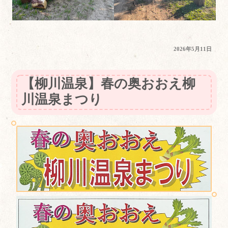
投
2026年5月11日
稿
日:
【柳川温泉】春の奥おおえ柳
川温泉まつり