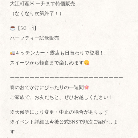
大江町産米 一升ます特価販売
（なくなり次第終了！）
【5/3・4】
ハーブティー試飲販売
キッチンカー・露店も日替わりで登場！
スイーツから軽食まで楽しめます
ーーーーーーーーーーーーーーーーーーーーーーー
春のおでかけにぴったりの一週間
ご家族で、お友だちと、ぜひお越しください！
※天候等により変更・中止の場合があります
※イベント詳細は今後公式SNSで順次ご紹介しま
す