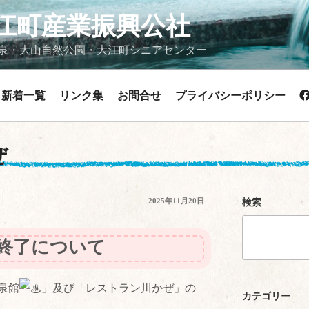
江町産業振興公社
泉・大山自然公園・大江町シニアセンター
新着一覧
リンク集
お問合せ
プライバシーポリシー
ぜ
投
2025年11月20日
検索
稿
日:
終了について
泉館
」及び「レストラン川かぜ」の
カテゴリー