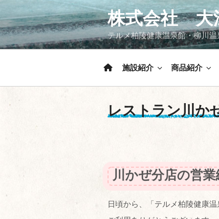
コ
株式会社 大
ン
テ
テルメ柏陵健康温泉館・柳川温
ン
ツ
へ
施設紹介
商品紹介
ス
キ
ッ
レストラン川か
プ
川かぜ分店の営業
日頃から、「テルメ柏陵健康温