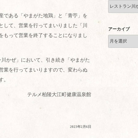
産である「やまがた地鶏」と「青苧」を
として、営業を行ってまいりました「川
アーカイブ
日をもって営業を終了することになりまし
ン川かぜ」において、引き続き「やまがた
営業を行ってまいりますので、変わらぬ
す。
テルメ柏陵大江町健康温泉館
投
2023年2月6日
稿
日: