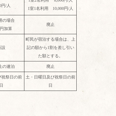
1室2名利用 8,000円/人
70円/人
1室1名利用 10,000円/人
用の場合
廃止
00円加算
町民が宿泊する場合は、上
新設
記の額から1割を差し引い
た額とする。
上の連泊
廃止
び祝祭日の前
土・日曜日及び祝祭日の前
日
日