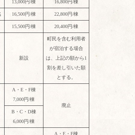
13,000円/棟
16,800円/棟
名
16,500円/棟
22,800円/棟
15,500円/棟
20,400円/棟
町民を含む利用者
が宿泊する場合
新設
は、上記の額から1
割を差し引いた額
とする。
A・E・F棟
7,000円/棟
廃止
B・C・D棟
6,000円/棟
A・E・F棟