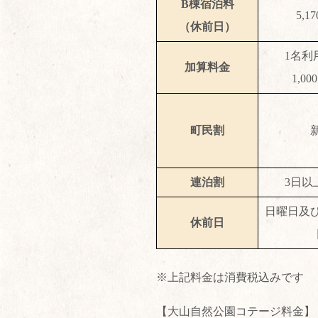
B棟宿泊料
5,1
（休前日）
1名利
加算料金
1,0
町民割
連泊割
3日以
日曜日及
休前日
※上記料金は消費税込みです
【大山自然公園コテージ料金】