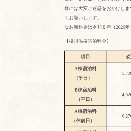
様には大変ご迷惑をおかけしま
くお願いします。
なお新料金は令和８年（2026
【柳川温泉宿泊料金】
項目
改
A棟宿泊料
5,7
（平日）
B棟宿泊料
4,6
（平日）
A棟宿泊料
6,2
（休前日）