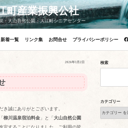
江町産業振興公社
泉・大山自然公園・大江町シニアセンター
新着一覧
リンク集
お問合せ
プライバシーポリシー
投
2026年3月2日
検索
稿
日:
せ
カテゴリー
だき誠にありがとございます。
「
柳川温泉宿泊料金
」と「
大山自然公園
改定することになりました。ご利用の皆