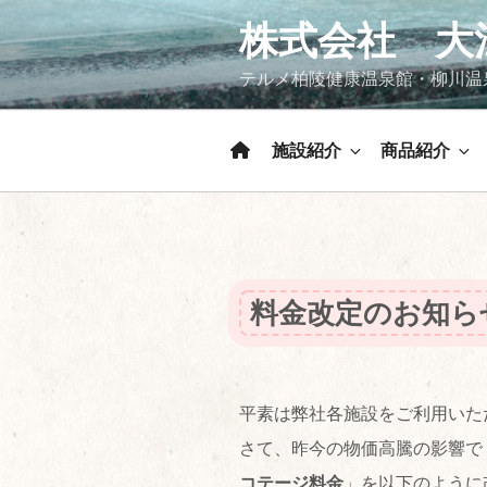
コ
株式会社 大
ン
テ
テルメ柏陵健康温泉館・柳川温
ン
ツ
へ
施設紹介
商品紹介
ス
キ
ッ
プ
料金改定のお知ら
平素は弊社各施設をご利用いた
さて、昨今の物価高騰の影響で
コテージ料金
」を以下のように