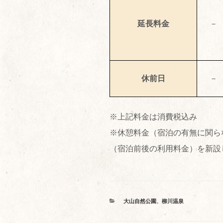
延長料金
－
休前日
－
※上記料金は消費税込み
※休憩料金（宿泊の有無に関ら
（宿泊前後の利用料金）を新設
カ
大山自然公園
、
柳川温泉
テ
ゴ