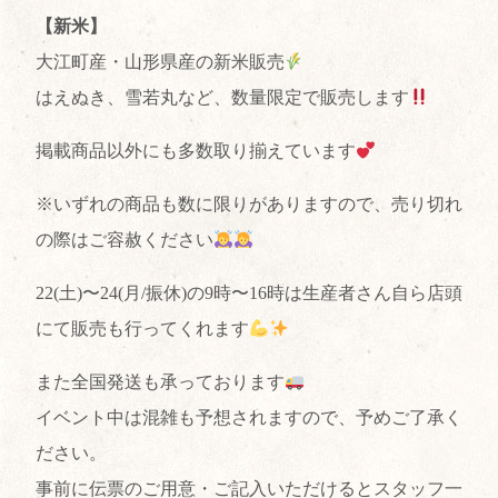
【新米】
大江町産・山形県産の新米販売
はえぬき、雪若丸など、数量限定で販売します
掲載商品以外にも多数取り揃えています
※いずれの商品も数に限りがありますので、売り切れ
の際はご容赦ください
22(土)〜24(月/振休)の9時〜16時は生産者さん自ら店頭
にて販売も行ってくれます
また全国発送も承っております
イベント中は混雑も予想されますので、予めご了承く
ださい。
事前に伝票のご用意・ご記入いただけるとスタッフ一