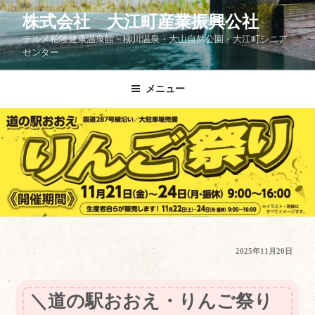
コ
株式会社 大江町産業振興公社
ン
テルメ柏陵健康温泉館・柳川温泉・大山自然公園・大江町シニア
テ
センター
ン
ツ
メニュー
へ
ス
キ
ッ
プ
投
2025年11月20日
稿
日:
＼道の駅おおえ・りんご祭り