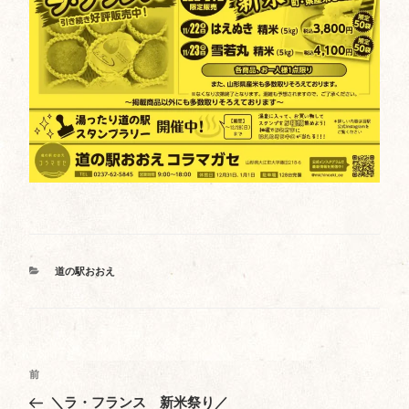
カ
道の駅おおえ
テ
ゴ
リ
ー
投
前
前
稿
の
＼ラ・フランス 新米祭り／