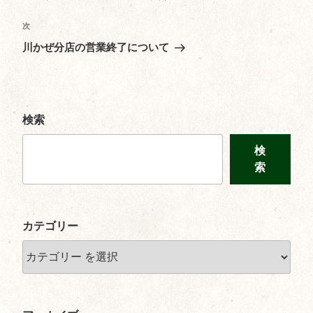
ナ
投
ビ
稿
次
次
の
ゲ
川かぜ分店の営業終了について
投
ー
稿
シ
ョ
検索
ン
検
索
カテゴリー