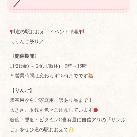
／
道の駅おおえ イベント情報
＼りんご祭り／
〈開催期間〉
11/21(金) ～ 24(月/振休) 9時～16時
＊営業時間は変わらず18時までです
【りんご】
贈答用からご家庭用、訳あり品まで！
大きさ、玉数も色々ご用意しています
糖度・硬度・ビタミンC含有量に自信アリの『サンふ
じ』をぜひ道の駅おおえで